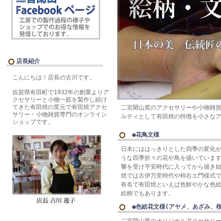
店長紹介
こんにちは！店長の古川です。
佐賀県有田町で1932年の創業よりア
クセサリーと小物一筋を製作し続け
てきた有田焼の窯元で有田焼アクセ
二宮閑山窯のアクセサリーや小物雑貨
サリー・小物雑貨専門のオンライン
ルティとして有田焼の特徴を小さな
ショップです。
●花鳥文様
日本にははっきりとした四季の変化
うな四季折々の花や鳥を描いていま
響を受け平安時代に入ってから描き
焼では古伊万里時代や柿右エ門様式
有名で有田焼といえば色鮮やかな色
絵柄でもあります。
●色絵花文様(アヤメ、あざみ、