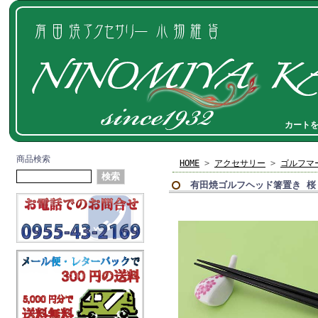
カート
商品検索
HOME
>
アクセサリー
>
ゴルフマ
有田焼ゴルフヘッド箸置き 