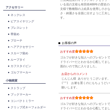
二宮閑山窯のオリジナルアクセサリ
いる花の文様も有田焼400年の歴史
アクセサリー
文様で数種類の上絵具を使用し小さ
さ・綺麗さを全面に出すように工夫
ネックレス
す。
ピアスイヤリング
ブレスレット
帯留め
ブローチ
■ お客様の声
ヘアアクセサリー
おすすめ度
スカーフ留め
ゴルフが好きな知人へのプレゼント
ループタイ
ドライバーだとわかるか心配してま
カフスタイピン
面白いので気に入りました。
ゴルフマーカー
お店からのコメント
じんじん様 ありがとうございます
小物雑貨
(^^) お箸を置くのにもちょう
願いします。
ストラップ
ブックマーカー
おすすめ度
コンパクトミラー
ゴルフが好きな知人へのプレゼント
クリップ式キーフォルダー
ドライバーだとわかるか心配してま