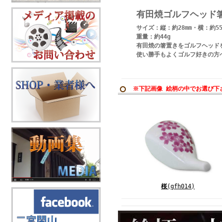
有田焼ゴルフヘッド
サイズ：縦：約28mm・横：約55
重量：約44g
有田焼の箸置きをゴルフヘッド
使い勝手もよくゴルフ好きの方
※下記画像 絵柄の中でお選び下
桜
(gfh014)