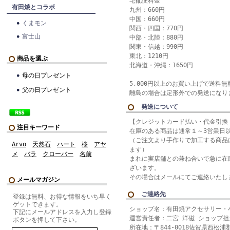
宅配便料金
有田焼とコラボ
九州：660円
中国：660円
くまモン
関西・四国：770円
富士山
中部・北陸：880円
関東・信越：990円
東北：1210円
商品を選ぶ
北海道・沖縄：1650円
母の日プレゼント
5,000円以上のお買い上げで送料
父の日プレゼント
離島の場合は定形外での発送になり
発送について
【クレジットカード払い・代金引換
注目キーワード
在庫のある商品は通常１～3営業日
（ご注文より手作りで加工する商品は
Arvo
天然石
ハート
桜
アヤ
ます）
メ
バラ
クローバー
名前
まれに実店舗との兼ね合いで急に在
ざいます。
その場合はメールにてご連絡いたし
メールマガジン
ご連絡先
登録は無料、お得な情報をいち早く
ゲットできます。
ショップ名：有田焼アクセサリー・
下記にメールアドレスを入力し登録
運営責任者：二宮 洋磁 ショップ担
ボタンを押して下さい。
所在地：〒844-0018佐賀県西松浦