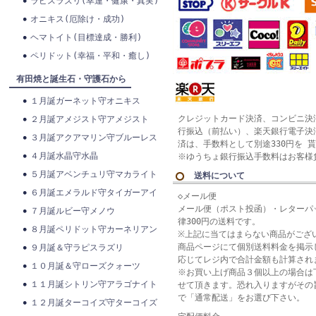
ラピスラズリ(幸運・健康・真実)
オニキス(厄除け・成功)
ヘマトイト(目標達成・勝利)
ペリドット(幸福・平和・癒し)
有田焼と誕生石・守護石から
１月誕ガーネット守オニキス
クレジットカード決済、コンビニ決
２月誕アメジスト守アメジスト
行振込（前払い）、楽天銀行電子決
３月誕アクアマリン守ブルーレス
済は、手数料として別途330円を 
４月誕水晶守水晶
※ゆうちょ銀行振込手数料はお客様
５月誕アベンチュリ守マカライト
送料について
６月誕エメラルド守タイガーアイ
◇メール便
メール便（ポスト投函）・レターパ
７月誕ルビー守メノウ
律300円の送料です。
８月誕ペリドット守カーネリアン
※上記に当てはまらない商品がござ
商品ページにて個別送料料金を掲示
９月誕＆守ラピスラズリ
応じてレジ内で合計金額も計算され
１０月誕＆守ローズクォーツ
※お買い上げ商品３個以上の場合は
１１月誕シトリン守アラゴナイト
せて頂きます。恐れ入りますがその
で「通常配送」をお選び下さい。
１２月誕ターコイズ守ターコイズ