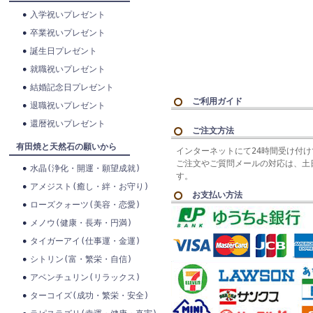
入学祝いプレゼント
卒業祝いプレゼント
誕生日プレゼント
就職祝いプレゼント
結婚記念日プレゼント
ご利用ガイド
退職祝いプレゼント
還暦祝いプレゼント
ご注文方法
有田焼と天然石の願いから
インターネットにて24時間受け付
ご注文やご質問メールの対応は、土
水晶(浄化・開運・願望成就)
す。
アメジスト(癒し・絆・お守り)
お支払い方法
ローズクォーツ(美容・恋愛)
メノウ(健康・長寿・円満)
タイガーアイ(仕事運・金運)
シトリン(富・繁栄・自信)
アベンチュリン(リラックス)
ターコイズ(成功・繁栄・安全)