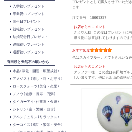
プレゼントとして購入させていただ
入学祝いプレゼント
ます！
卒業祝いプレゼント
注文番号 10001357
誕生日プレゼント
お店からのコメント
就職祝いプレゼント
さえやん様 この度はプレゼントに
結婚記念日プレゼント
贈り物には喜ばれておりますのでまた
退職祝いプレゼント
おすすめ度
還暦祝いプレゼント
色はスカイブルー。とてもきれいな
有田焼と天然石の願いから
お店からのコメント
水晶(浄化・開運・願望成就)
ダッファー様 この度は有田焼ゴル
しい限りです。他にも沢山の絵柄がご
アメジスト(癒し・絆・お守り)
ローズクォーツ(美容・恋愛)
メノウ(健康・長寿・円満)
タイガーアイ(仕事運・金運)
シトリン(富・繁栄・自信)
アベンチュリン(リラックス)
ターコイズ(成功・繁栄・安全)