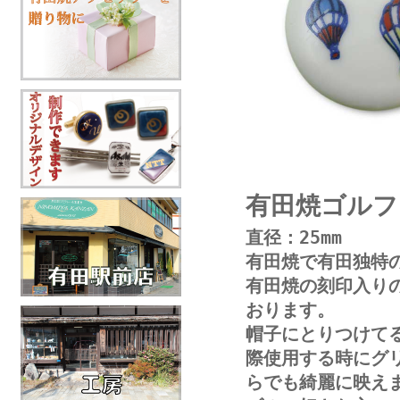
有田焼ゴルフ
直径：25mm
有田焼で有田独特
有田焼の刻印入り
おります。
帽子にとりつけて
際使用する時にグ
らでも綺麗に映え