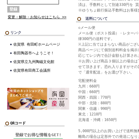
済は、手数料として別途330円を 
※ゆうちょ銀行振込手数料はお客様
変更・解除・お知らせはこちら >>
送料について
◇メール便
リンク
メール便（ポスト投函）・レターパ
律300円の送料です。
佐賀県 有田町ホームページ
※上記に当てはまらない商品がござ
商品ページにて個別送料料金を掲示
有田陶器市へようこそ！
応じてレジ内で合計金額も計算され
※お買い上げ商品３個以上の場合は
佐賀県立九州陶磁文化館
せて頂きます。恐れ入りますがその
佐賀県有田商工会議所
で「通常配送」をお選び下さい。
宅配便料金
九州：660円
中国：660円
関西・四国：770円
中部・北陸：880円
関東・信越：990円
東北：1210円
北海道・沖縄：1650円
QRコード
5,000円以上のお買い上げで送料
登録でお得な情報をGET!
離島の場合は定形外での発送になり