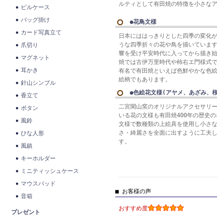
ルティとして有田焼の特徴を小さな
ピルケース
バッグ掛け
●花鳥文様
カード写真立て
日本にははっきりとした四季の変化
うな四季折々の花や鳥を描いていま
爪切り
響を受け平安時代に入ってから描き
マグネット
焼では古伊万里時代や柿右エ門様式
耳かき
有名で有田焼といえば色鮮やかな色
絵柄でもあります。
針山シンブル
●色絵花文様(アヤメ、あざみ、
香立て
二宮閑山窯のオリジナルアクセサリ
ボタン
いる花の文様も有田焼400年の歴史
風鈴
文様で数種類の上絵具を使用し小さ
さ・綺麗さを全面に出すように工夫
ひな人形
す。
風鎮
キーホルダー
ミニティッシュケース
マウスパッド
■ お客様の声
音箱
おすすめ度
プレゼント