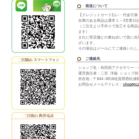
発送について
【クレジットカード払い・代金引換
在庫のある商品は通常１～3営業日
（ご注文より手作りで加工する商品は
ます）
まれに実店舗との兼ね合いで急に在
ざいます。
その場合はメールにてご連絡いたし
ご連絡先
ショップ名：有田焼アクセサリー・
運営責任者：二宮 洋磁 ショップ担
所在地：〒844-0018佐賀県西松浦
お問合せメールアドレス：
shop@ni