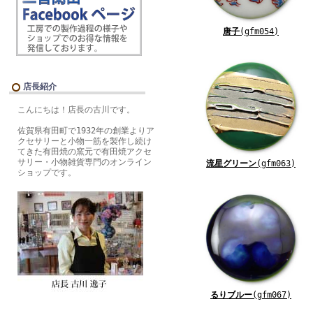
唐子
(gfm054)
店長紹介
こんにちは！店長の古川です。
佐賀県有田町で1932年の創業よりア
クセサリーと小物一筋を製作し続け
てきた有田焼の窯元で有田焼アクセ
サリー・小物雑貨専門のオンライン
流星グリーン
(gfm063)
ショップです。
るりブルー
(gfm067)