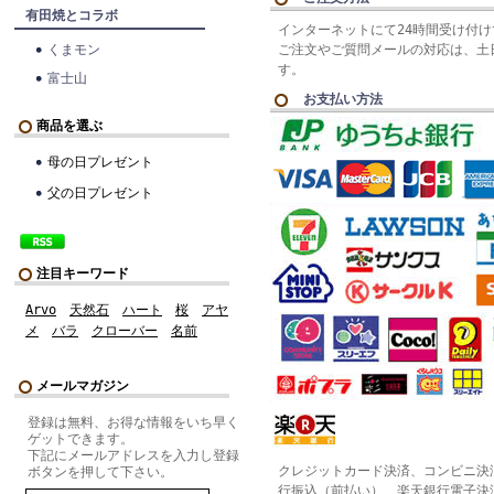
有田焼とコラボ
インターネットにて24時間受け付
くまモン
ご注文やご質問メールの対応は、土
す。
富士山
お支払い方法
商品を選ぶ
母の日プレゼント
父の日プレゼント
注目キーワード
Arvo
天然石
ハート
桜
アヤ
メ
バラ
クローバー
名前
メールマガジン
登録は無料、お得な情報をいち早く
ゲットできます。
下記にメールアドレスを入力し登録
クレジットカード決済、コンビニ決
ボタンを押して下さい。
行振込（前払い）、楽天銀行電子決