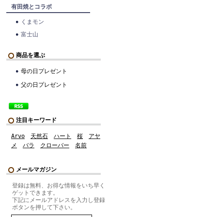
有田焼とコラボ
くまモン
富士山
商品を選ぶ
母の日プレゼント
父の日プレゼント
注目キーワード
Arvo
天然石
ハート
桜
アヤ
メ
バラ
クローバー
名前
メールマガジン
登録は無料、お得な情報をいち早く
ゲットできます。
下記にメールアドレスを入力し登録
ボタンを押して下さい。