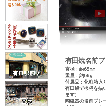
有田焼名前プ
直径：約65mm
重量：約68g
付属品：化粧箱入
有田焼で桜柄を描
ます）
陶磁器の名前プレ