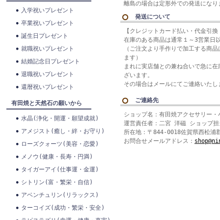
離島の場合は定形外での発送になり
入学祝いプレゼント
発送について
卒業祝いプレゼント
【クレジットカード払い・代金引換
誕生日プレゼント
在庫のある商品は通常１～3営業日
就職祝いプレゼント
（ご注文より手作りで加工する商品は
ます）
結婚記念日プレゼント
まれに実店舗との兼ね合いで急に在
退職祝いプレゼント
ざいます。
その場合はメールにてご連絡いたし
還暦祝いプレゼント
ご連絡先
有田焼と天然石の願いから
ショップ名：有田焼アクセサリー・
水晶(浄化・開運・願望成就)
運営責任者：二宮 洋磁 ショップ担
アメジスト(癒し・絆・お守り)
所在地：〒844-0018佐賀県西松浦
お問合せメールアドレス：
shop@ni
ローズクォーツ(美容・恋愛)
メノウ(健康・長寿・円満)
タイガーアイ(仕事運・金運)
シトリン(富・繁栄・自信)
アベンチュリン(リラックス)
ターコイズ(成功・繁栄・安全)