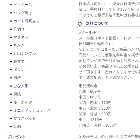
行振込（前払い）、楽天銀行電子決
ピルケース
済は、手数料として別途330円を 
バッグ掛け
※ゆうちょ銀行振込手数料はお客様
カード写真立て
送料について
爪切り
◇メール便
マグネット
メール便（ポスト投函）・レターパ
律300円の送料です。
耳かき
※上記に当てはまらない商品がござ
針山シンブル
商品ページにて個別送料料金を掲示
応じてレジ内で合計金額も計算され
香立て
※お買い上げ商品３個以上の場合は
ボタン
せて頂きます。恐れ入りますがその
で「通常配送」をお選び下さい。
風鈴
ひな人形
宅配便料金
九州：660円
風鎮
中国：660円
キーホルダー
関西・四国：770円
中部・北陸：880円
ミニティッシュケース
関東・信越：990円
マウスパッド
東北：1210円
北海道・沖縄：1650円
音箱
5,000円以上のお買い上げで送料
プレゼント