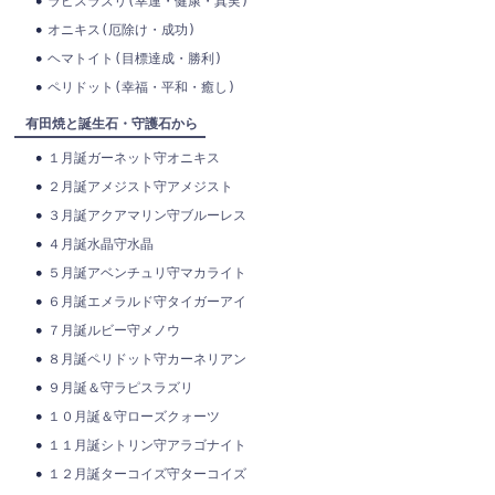
ラピスラズリ(幸運・健康・真実)
オニキス(厄除け・成功)
ヘマトイト(目標達成・勝利)
ペリドット(幸福・平和・癒し)
有田焼と誕生石・守護石から
１月誕ガーネット守オニキス
２月誕アメジスト守アメジスト
３月誕アクアマリン守ブルーレス
４月誕水晶守水晶
５月誕アベンチュリ守マカライト
６月誕エメラルド守タイガーアイ
７月誕ルビー守メノウ
８月誕ペリドット守カーネリアン
９月誕＆守ラピスラズリ
１０月誕＆守ローズクォーツ
１１月誕シトリン守アラゴナイト
１２月誕ターコイズ守ターコイズ