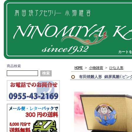
カート
商品検索
HOME
>
小物雑貨
>
ひな人形
有田焼雛人形 錦屏風雛(ピン