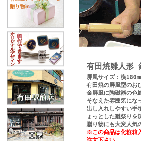
有田焼雛人形 
屏風サイズ：横180mm
有田焼の屏風型のお
金屏風に陶磁器の色
そなえた雰囲気にな
出し入れしやすい手
ょっとした雛祭りを
贈り物にも大変人気
※この商品は化粧箱
注文下さい。