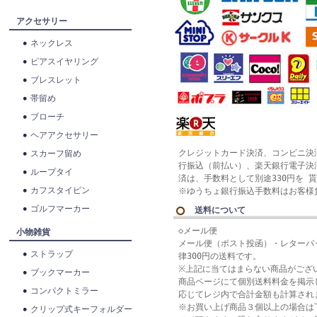
アクセサリー
ネックレス
ピアスイヤリング
ブレスレット
帯留め
ブローチ
ヘアアクセサリー
クレジットカード決済、コンビニ決
スカーフ留め
行振込（前払い）、楽天銀行電子決
ループタイ
済は、手数料として別途330円を 
カフスタイピン
※ゆうちょ銀行振込手数料はお客様
ゴルフマーカー
送料について
◇メール便
小物雑貨
メール便（ポスト投函）・レターパ
ストラップ
律300円の送料です。
※上記に当てはまらない商品がござ
ブックマーカー
商品ページにて個別送料料金を掲示
コンパクトミラー
応じてレジ内で合計金額も計算され
※お買い上げ商品３個以上の場合は
クリップ式キーフォルダー