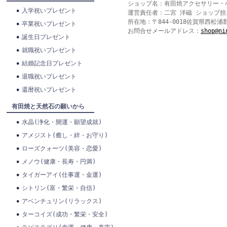
ショップ名：有田焼アクセサリー・
入学祝いプレゼント
運営責任者：二宮 洋磁 ショップ担
所在地：〒844-0018佐賀県西松浦
卒業祝いプレゼント
お問合せメールアドレス：
shop@ni
誕生日プレゼント
就職祝いプレゼント
結婚記念日プレゼント
退職祝いプレゼント
還暦祝いプレゼント
有田焼と天然石の願いから
水晶(浄化・開運・願望成就)
アメジスト(癒し・絆・お守り)
ローズクォーツ(美容・恋愛)
メノウ(健康・長寿・円満)
タイガーアイ(仕事運・金運)
シトリン(富・繁栄・自信)
アベンチュリン(リラックス)
ターコイズ(成功・繁栄・安全)