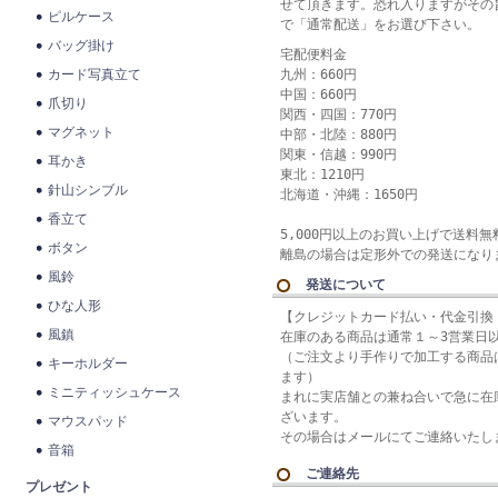
せて頂きます。恐れ入りますがその
ピルケース
で「通常配送」をお選び下さい。
バッグ掛け
宅配便料金
カード写真立て
九州：660円
中国：660円
爪切り
関西・四国：770円
マグネット
中部・北陸：880円
関東・信越：990円
耳かき
東北：1210円
針山シンブル
北海道・沖縄：1650円
香立て
5,000円以上のお買い上げで送料
ボタン
離島の場合は定形外での発送になり
風鈴
発送について
ひな人形
【クレジットカード払い・代金引換
風鎮
在庫のある商品は通常１～3営業日
（ご注文より手作りで加工する商品は
キーホルダー
ます）
ミニティッシュケース
まれに実店舗との兼ね合いで急に在
ざいます。
マウスパッド
その場合はメールにてご連絡いたし
音箱
ご連絡先
プレゼント