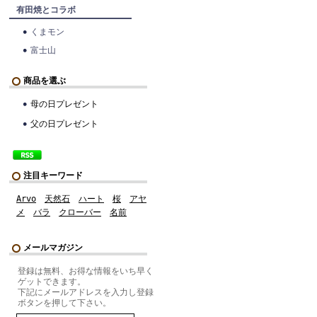
有田焼とコラボ
くまモン
富士山
商品を選ぶ
母の日プレゼント
父の日プレゼント
注目キーワード
Arvo
天然石
ハート
桜
アヤ
メ
バラ
クローバー
名前
メールマガジン
登録は無料、お得な情報をいち早く
ゲットできます。
下記にメールアドレスを入力し登録
ボタンを押して下さい。