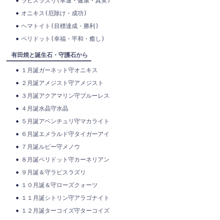
ラピスラズリ(幸運・健康・真実)
オニキス(厄除け・成功)
ヘマトイト(目標達成・勝利)
ペリドット(幸福・平和・癒し)
有田焼と誕生石・守護石から
１月誕ガーネット守オニキス
２月誕アメジスト守アメジスト
３月誕アクアマリン守ブルーレス
４月誕水晶守水晶
５月誕アベンチュリ守マカライト
６月誕エメラルド守タイガーアイ
７月誕ルビー守メノウ
８月誕ペリドット守カーネリアン
９月誕＆守ラピスラズリ
１０月誕＆守ローズクォーツ
１１月誕シトリン守アラゴナイト
１２月誕ターコイズ守ターコイズ